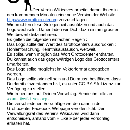
Der Verein Wikicaves arbeitet daran, Ihnen in
den kommenden Monaten eine neue Version der Website
http://www.grottocenter.org
vorzuschlagen.
Wir möchten diese Gelegenheit ausnützen und auch das
Logo wechseln : Daher laden wir Dich dazu ein am grossen
Wettbewerb teilzunehmen.
Es gelten die folgenden einfachen Regeln :
Das Logo sollte den Wert des Grottocenters ausdrücken :
Höhlenforschung, Kenntnisaustausch, weltweit.
Es sollte, wenn möglich das Wort Grottocenter enthalten.
Du kannst auch das gegenwärtigen Logo des Grottocenters
umarbeiten.
Das Logo sollte möglichst im Vektorformat abgegeben
werden.
Das Logo sollte originell sein und Du musst bestätigen, dass
Du damit einverstanden bist, es unter CC-BY-SA-Lizenz zur
Verfügung zu stellen.
Wir freuen uns auf Deinen Vorschlag. Sende ihn bitte an
:
cont...@wiki...ves.org
.
Die verschiedenen Vorschläge werden dann in der
Grottocenter Facebook Webpage veröffentlicht. Der
Verwaltungsrat des Vereins Wikicaves wird dann
entscheiden, anhand vom « Like » der jeder Vorschlag
erhalten hat.