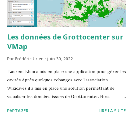
Les données de Grottocenter sur
VMap
Par
Frédéric Urien
juin 30, 2022
Laurent Blum a mis en place une application pour gérer les
cavités Après quelques échanges avec l'association
Wikicaves,il a mis en place une solution permettant de
visualiser les données issues de Grottocenter. Nous
souhaitions que les données restent librement accessibles,
PARTAGER
LIRE LA SUITE
pour cela il a créé un utilisateur générique que vous
pouvez utiliser URL du site : https://vmapspeleo.fr/vmap/
identifiant : grottocenter mot de passe : grottocenter