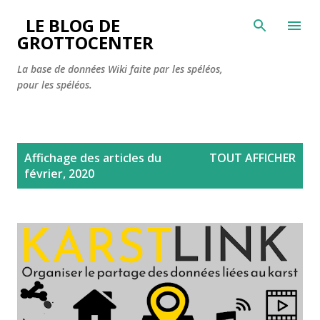
Accéder au contenu principal
LE BLOG DE
GROTTOCENTER
La base de données Wiki faite par les spéléos,
pour les spéléos.
A
Affichage des articles du
TOUT AFFICHER
r
février, 2020
t
i
c
l
e
s