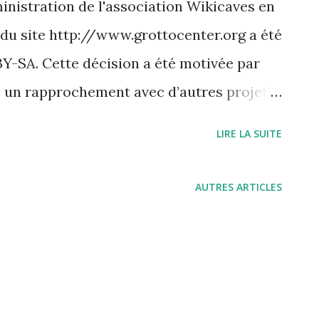
inistration de l'association Wikicaves en
e du site http://www.grottocenter.org a été
-SA. Cette décision a été motivée par
e un rapprochement avec d’autres projets
on de licences compatibles - Inciter les
LIRE LA SUITE
entes dans Grottocenter, à partager à
a même licence. Ainsi les données
AUTRES ARTICLES
it à petit plus facilement accessibles. Si
center des informations qui relèvent du
souhaitez pas que ces informations restent
le licence merci de nous contacter .