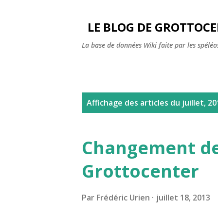
LE BLOG DE GROTTOC
La base de données Wiki faite par les spéléos
A
Affichage des articles du juillet, 2
r
t
Changement de
i
Grottocenter
c
l
Par
Frédéric Urien
juillet 18, 2013
e