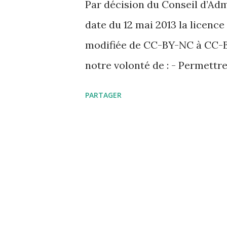
Par décision du Conseil d’Adm
s
date du 12 mai 2013 la licenc
modifiée de CC-BY-NC à CC-BY
notre volonté de : - Permettr
opensource grâce à l’utilisati
PARTAGER
utilisateurs des données prés
leur tour leur travail, sous l
spéléologiques deviendront pet
vous avez inséré dans Grotto
droit d’auteur et si vous ne 
dans le site sous cette nouvel