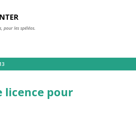
Accéder au contenu principal
ENTER
, pour les spéléos.
013
 licence pour