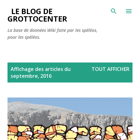
Accéder au contenu principal
LE BLOG DE
GROTTOCENTER
La base de données Wiki faite par les spéléos,
pour les spéléos.
A
Affichage des articles du
TOUT AFFICHER
r
septembre, 2016
t
i
c
l
e
s