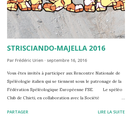
STRISCIANDO-MAJELLA 2016
Par
Frédéric Urien
septembre 16, 2016
Vous êtes invités à participer aux Rencontre Nationale de
Spéléologie italien qui se tiennent sous le patronage de la
Fédération Spéléologique Européenne FSE. Le spéléo
Club de Chieti, en collaboration avec la Société
Spéléologique Italienne et avec le soutien du Club Alpin
PARTAGER
LIRE LA SUITE
Italien et de l’Association du Parc National de la Majella,
organise le rencontre national italien de spéléologie «
STRISCIANDO-MAJELLA 2016 » du 28 octobre au 1er