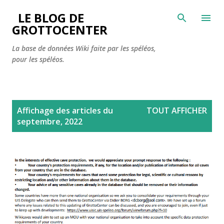
Accéder au contenu principal
LE BLOG DE
GROTTOCENTER
La base de données Wiki faite par les spéléos,
pour les spéléos.
A
Affichage des articles du
TOUT AFFICHER
r
septembre, 2022
t
i
c
l
e
s