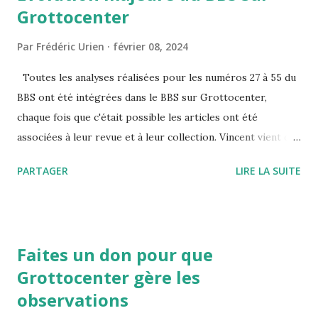
Grottocenter
Par
Frédéric Urien
février 08, 2024
Toutes les analyses réalisées pour les numéros 27 à 55 du
BBS ont été intégrées dans le BBS sur Grottocenter,
chaque fois que c'était possible les articles ont été
associées à leur revue et à leur collection. Vincent vient de
publier un très gros travail qui constitue la version 24.0 de
PARTAGER
LIRE LA SUITE
Grottocenter. Il a été rendu possible grâce au financement
apporté par la SSS Une première partie est constitué par
la mise à jour de toutes les librairies utilisées La création
des documents a été déplacé dans le menu de création des
Faites un don pour que
entités et cela se fait dans une seule fenêtre sans passer
Grottocenter gère les
par différentes étapes La gestion des détails a été
observations
améliorée, par exemple le lien d'un document à un massif se
fait depuis la page du massif Les informations dans la page