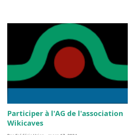
de la Fédération spéléologique du Gard
https://grottocenter.org/ui/ documents/21636 Infogard
https://grottocenter.org/ui/ documents/224069
Participer à l'AG de l'association
Wikicaves