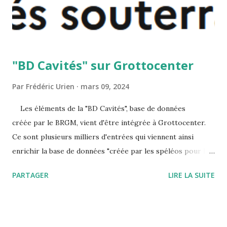
"BD Cavités" sur Grottocenter
Par
Frédéric Urien
mars 09, 2024
Les éléments de la "BD Cavités", base de données
créée par le BRGM, vient d'être intégrée à Grottocenter.
Ce sont plusieurs milliers d'entrées qui viennent ainsi
enrichir la base de données "créée par les spéléos pour les
spéléos". Grottocenter a déjà dépassé ainsi les 102 000
PARTAGER
LIRE LA SUITE
entrées et cavités. Pour des raisons historiques diverses,
les coordonnées de ces entrées, proposées par le BRGM,
ne sont pas toujours d'une grande précision. Chacun, dans
son domaine d'intérêt, pourra améliorer ces localisations