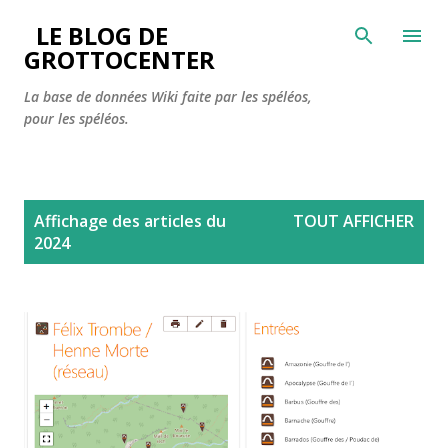
Accéder au contenu principal
LE BLOG DE
GROTTOCENTER
La base de données Wiki faite par les spéléos,
pour les spéléos.
A
Affichage des articles du
TOUT AFFICHER
r
2024
t
i
c
l
e
s