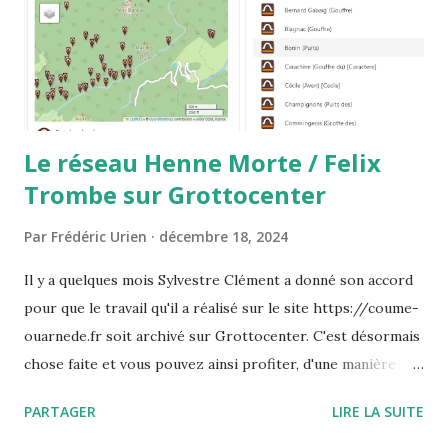
Le réseau Henne Morte / Felix
Trombe sur Grottocenter
Par
Frédéric Urien
décembre 18, 2024
Il y a quelques mois Sylvestre Clément a donné son accord
pour que le travail qu'il a réalisé sur le site https://coume-
ouarnede.fr soit archivé sur Grottocenter. C'est désormais
chose faite et vous pouvez ainsi profiter, d'une manière
différente, du travail exceptionnel qu'il a réalisé sur le
PARTAGER
LIRE LA SUITE
massif d'Arbas et en particulier sur le réseau Henne Morte
/ Félix Trombe Vous pouvez le découvrir ici