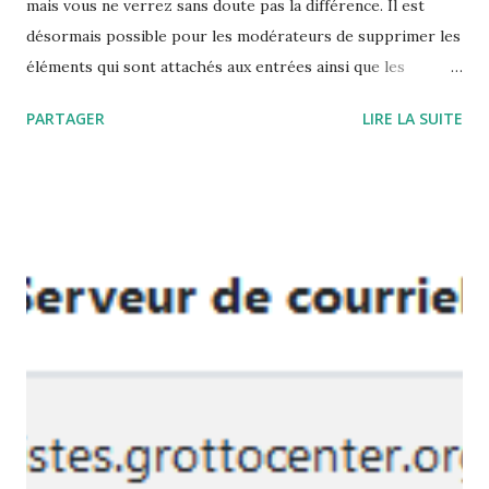
mais vous ne verrez sans doute pas la différence. Il est
désormais possible pour les modérateurs de supprimer les
éléments qui sont attachés aux entrées ainsi que les
entrées, les cavités, les documents, les massifs et les
PARTAGER
LIRE LA SUITE
organisations. Les modérateurs peuvent également les
remettre en place, les supprimer définitivement et les
fusionner avec un doublon. Vincent en a profité pour
nettoyer l'ensemble du code attaché à ces entités. Merci
beaucoup pour ce travail