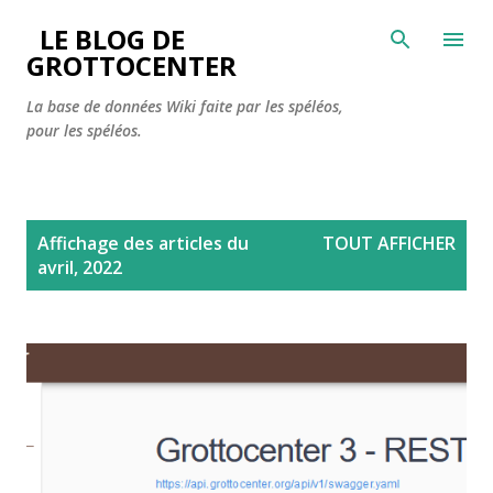
Accéder au contenu principal
LE BLOG DE
GROTTOCENTER
La base de données Wiki faite par les spéléos,
pour les spéléos.
A
Affichage des articles du
TOUT AFFICHER
r
avril, 2022
t
i
c
l
e
s