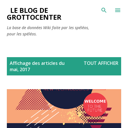
Accéder au contenu principal
LE BLOG DE
GROTTOCENTER
La base de données Wiki faite par les spéléos,
pour les spéléos.
A
Affichage des articles du
TOUT AFFICHER
r
mai, 2017
t
i
c
l
e
s