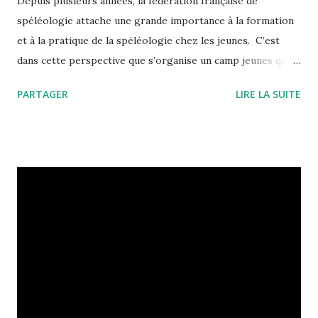
Depuis plusieurs années, la fédération française de
spéléologie attache une grande importance à la formation
et à la pratique de la spéléologie chez les jeunes. C’est
dans cette perspective que s’organise un camp jeunes qui
se déroulera du 15 au 20 août 2017 au Gouffre Berger dans
PARTAGER
LIRE LA SUITE
le Vercors. L’objectif est de permettre aux jeunes de
tremper les bottes dans cette cavité célèbre et d’atteindre
cette cote symbolique des – 1000. Mais ce camp ne consiste
pas seulement à visiter le gouffre… les jeunes
contribueront au nettoyage de la cavité, dans la foulée du
rassemblement international « Berger 2017 » et auront
comme honorable objectif de le déséquiper ! En effet, ce
camp s’inscrit dans un objectif de formation des jeunes,
futurs acteurs du développement de la spéléologie. Dans
cette logique, le camp leur permettra de pouvoir organiser
eux-mêmes le déséquipement d’une cavité d’envergure,