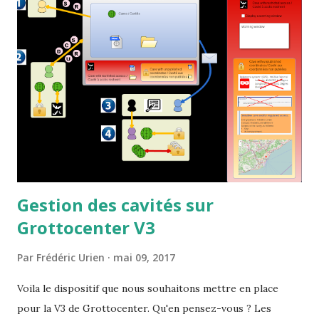
logiciel qui fonctionne sur toutes les plateformes. Voila
quelques fonctions que j'ai pu utiliser Extraction de
données Talend vous permet de récupérer des données
provenant de nombreuses bases de données, de fichier
texte, de tableaux, de site internet, de mel, d'un ensemble de
fichiers contenus dans un répertoire. Pour ma part je me
suis connecté à une base de donnée MySQL et j'ai récupéré
des fichiers xls et csv : cela foncti...
Gestion des cavités sur
Grottocenter V3
Par
Frédéric Urien
mai 09, 2017
Voila le dispositif que nous souhaitons mettre en place
pour la V3 de Grottocenter. Qu'en pensez-vous ? Les