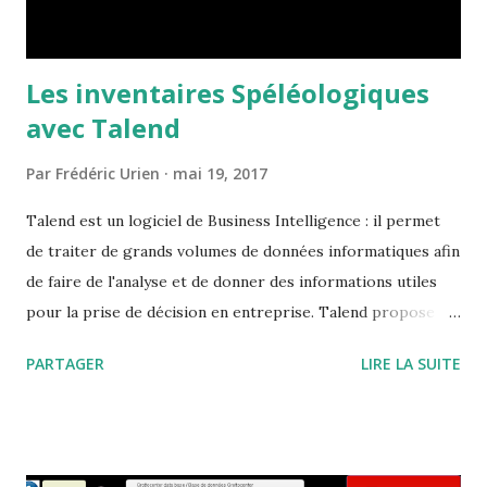
avec toute la gestion qui en découle. Tout cela encadré par
des br...
Les inventaires Spéléologiques
avec Talend
Par
Frédéric Urien
mai 19, 2017
Talend est un logiciel de Business Intelligence : il permet
de traiter de grands volumes de données informatiques afin
de faire de l'analyse et de donner des informations utiles
pour la prise de décision en entreprise. Talend propose
une version " Community " que vous pouvez utiliser
PARTAGER
LIRE LA SUITE
gratuitement et qui offre des possibilités très utiles si vous
souhaitez traiter les données dont vous disposez dans vos
inventaires spéléologiques. C'est le module Data
Intégration que j'ai utilisé. Il n'y a pas d'installation du