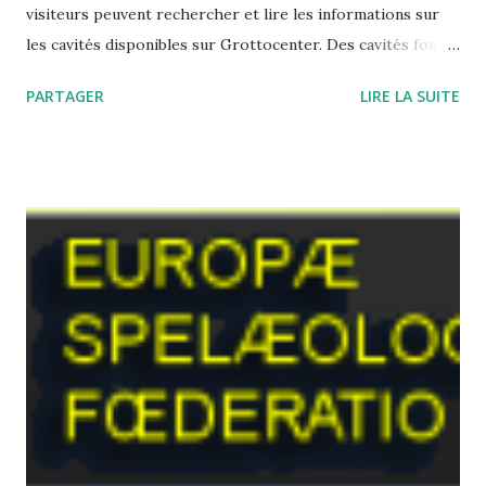
visiteurs peuvent rechercher et lire les informations sur
les cavités disponibles sur Grottocenter. Des cavités font
l’objet de dispositions spécifiques édictées par une
PARTAGER
LIRE LA SUITE
autorité légale, qui limitent l’accès à certaines informations
voire à la cavité elle-même. Tous les utilisateurs peuvent
réaliser toutes les opérations sur l’ensemble des
informations disponibles sur Grottocenter, sauf sur les
informations soumises aux dispositions spécifiques
mentionnées au point 1 ci-dessus. Les administrateurs de
Grottocenter (le conseil d’administration de l’association
Wikicaves) peuvent signer des conventions avec des
partenaires. Le partenaire recevra des informations sur les
modifications réalisées sur les cavités correspondant à un
critère prédéfini (région, club). Ces conventions peuvent
prévoir des dispositions particulières visant à limiter
l’accès à cert...