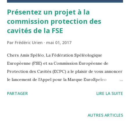
Présentez un projet à la
commission protection des
cavités de la FSE
Par
Frédéric Urien
mai 01, 2017
Chers Amis Spéléo, La Fédération Spéléologique
Européenne (FSE) et sa Commission Européenne de
Protection des Cavités (ECPC) a le plaisir de vous annoncer
le lancement de l’Appel pour la Marque EuroSpeleo
Protection 2017. Merci de trouver ci-joint le formulaire
PARTAGER
LIRE LA SUITE
d’application (date limite pour les candidatures le 15 juillet
2017). Vous pouvez aussi trouver le formulaire d’application
sur le site web de FSE: http://eurospeleo.eu/en/commis
AUTRES ARTICLES
sions-en/cave-protection/ecpc- activities/eurospeleo-
protection-label.html L’objectif de la Marque EuroSpeleo