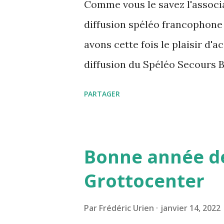
Comme vous le savez l'associa
s
diffusion spéléo francophone
avons cette fois le plaisir d'a
diffusion du Spéléo Secours B
de l'UBS.
PARTAGER
Bonne année de
Grottocenter
Par
Frédéric Urien
janvier 14, 2022