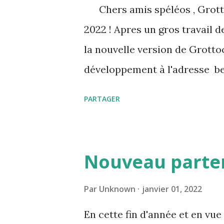
Chers amis spéléos , Grott
2022 ! Apres un gros travail 
la nouvelle version de Grotto
développement à l'adresse be
que vous pouvez contribuer au 
PARTAGER
documents de votre club, de v
vous souhaitez avoir plus d'
https://en. wikicaves.org/co
Nouveau parte
Par
Unknown
janvier 01, 2022
En cette fin d'année et en vue 