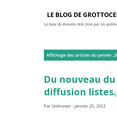
LE BLOG DE GROTTOC
La base de données Wiki faite par les spéléos
A
Affichage des articles du janvier, 
r
t
Du nouveau du c
i
diffusion liste
c
l
Par
Unknown
janvier 25, 2022
e