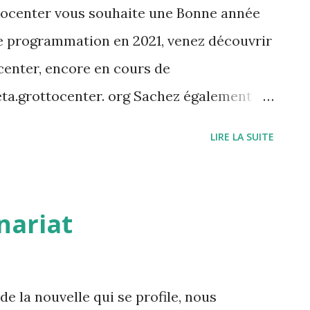
ocenter vous souhaite une Bonne année
de programmation en 2021, venez découvrir
center, encore en cours de
ta.grottocenter. org Sachez également
BBS et l'utiliser pour archiver les
LIRE LA SUITE
otre comité ou de votre fédération. Si
informations vous pouvez nous contacter
ntact
nariat
de la nouvelle qui se profile, nous