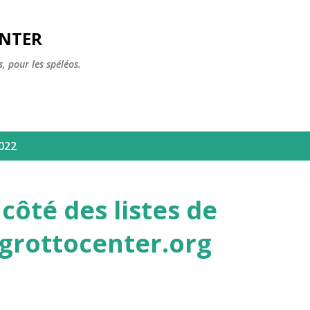
Accéder au contenu principal
ENTER
, pour les spéléos.
2022
ôté des listes de
s.grottocenter.org