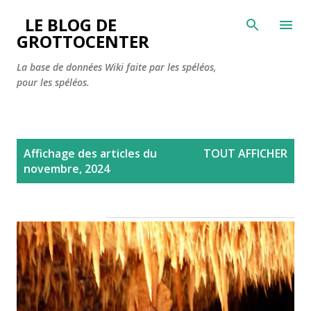
Accéder au contenu principal
LE BLOG DE
GROTTOCENTER
La base de données Wiki faite par les spéléos,
pour les spéléos.
A
Affichage des articles du
TOUT AFFICHER
r
novembre, 2024
t
i
c
l
e
s