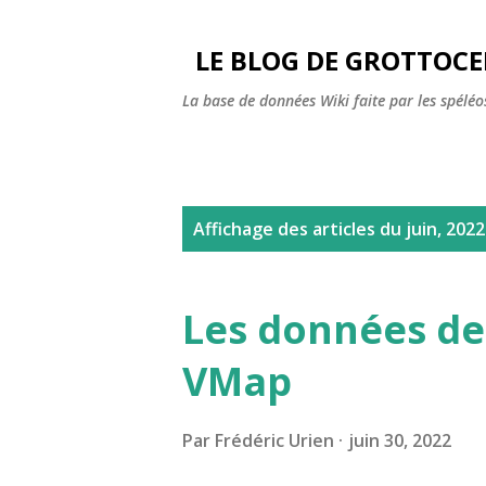
LE BLOG DE GROTTOC
La base de données Wiki faite par les spéléos
A
Affichage des articles du juin, 2022
r
t
Les données de
i
VMap
c
l
Par
Frédéric Urien
juin 30, 2022
e