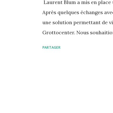
Laurent Blum a mis en place u
s
Après quelques échanges avec 
une solution permettant de vi
Grottocenter. Nous souhaitio
accessibles, pour cela il a cr
PARTAGER
pouvez utiliser URL du site :
grottocenter mot de passe : 