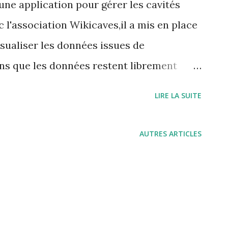
ne application pour gérer les cavités
l'association Wikicaves,il a mis en place
sualiser les données issues de
ns que les données restent librement
éé un utilisateur générique que vous
LIRE LA SUITE
 https://vmapspeleo.fr/vmap/ identifiant :
grottocenter
AUTRES ARTICLES