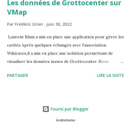
Les données de Grottocenter sur
VMap
Par
Frédéric Urien
juin 30, 2022
Laurent Blum a mis en place une application pour gérer les
cavités Après quelques échanges avec l'association
Wikicaves,il a mis en place une solution permettant de
visualiser les données issues de Grottocenter. Nous
souhaitions que les données restent librement accessibles,
PARTAGER
LIRE LA SUITE
pour cela il a créé un utilisateur générique que vous
pouvez utiliser URL du site : https://vmapspeleo.fr/vmap/
identifiant : grottocenter mot de passe : grottocenter
Fourni par Blogger
GrottoCenter