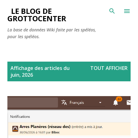
Accéder au contenu principal
LE BLOG DE
GROTTOCENTER
La base de données Wiki faite par les spéléos,
pour les spéléos.
A
Affichage des articles du
TOUT AFFICHER
r
juin, 2026
t
i
c
l
e
s