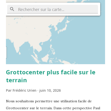
28.717 Lambert 93 (EPSG:2154): 843000, 6450000 (X/Y
order or inverted) Lambert III carto (EPSG:27573): 722000,
3165000 (X/Y order or inverted)
Grottocenter plus facile sur le
terrain
Par
Frédéric Urien
juin 10, 2026
Nous souhaitons permettre une utilisation facile de
Grottocenter sur le terrain. Dans cette perspective Paul