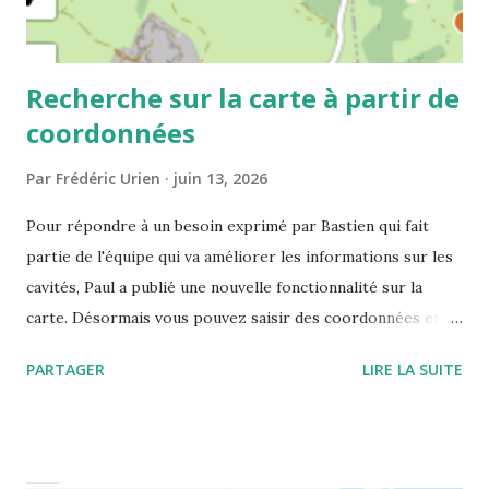
Recherche sur la carte à partir de
coordonnées
Par
Frédéric Urien
juin 13, 2026
Pour répondre à un besoin exprimé par Bastien qui fait
partie de l'équipe qui va améliorer les informations sur les
cavités, Paul a publié une nouvelle fonctionnalité sur la
carte. Désormais vous pouvez saisir des coordonnées et
visualiser le point correspondant. Voila les systèmes de
PARTAGER
LIRE LA SUITE
coordonnées que vous pouvez utiliser et des exemples
pour réaliser des tests WGS84 decimal: 45.1179, 5.4786
Decimal with cardinal/degree symbol: 45.1179° N, 5.4786° E
DMS: 45° 7' 4.6" N, 5° 28' 43" E DDM: N 45° 07.066 E 005°