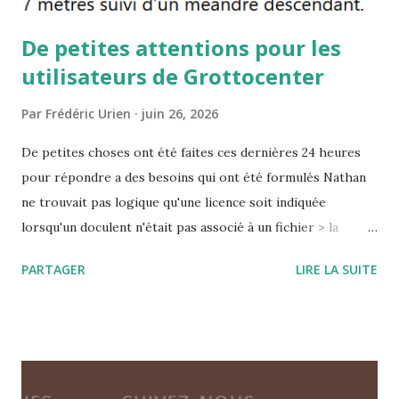
De petites attentions pour les
utilisateurs de Grottocenter
Par
Frédéric Urien
juin 26, 2026
De petites choses ont été faites ces dernières 24 heures
pour répondre a des besoins qui ont été formulés Nathan
ne trouvait pas logique qu'une licence soit indiquée
lorsqu'un doculent n'était pas associé à un fichier > la
licence n'est plus indiquée Jean Donatien trouvait que la
PARTAGER
LIRE LA SUITE
mention de "couches" associée à la suppression des
polygones (périmètre des massifs) n'était pas adapté >
C'est corrigé Paul en a profité aussi pour permette de
savoir sur la page des entrées d'un réseau qu'il y a aussi des
descriptions au niveau du réseau Il a également repris la