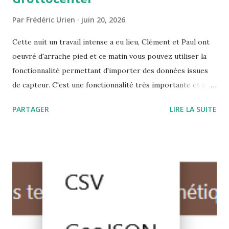
Par
Frédéric Urien
juin 20, 2026
Cette nuit un travail intense a eu lieu, Clément et Paul ont
oeuvré d'arrache pied et ce matin vous pouvez utiliser la
fonctionnalité permettant d'importer des données issues
de capteur. C'est une fonctionnalité très importante et qui
a demandé un travail énorme. Mais cela permet d'offrir un
PARTAGER
LIRE LA SUITE
service qui est à la fois indispensable pour étudier les
cavités et qui n'est nul part disponible sous forme de
logiciel libre, librement utilisable en ligne, permettant de
réaliser l'ensemble des traitements, d'archiver les données
de manière durable et de les rendre disponibles à toutes
les personnes qui en ont besoin. Bravo et merci Clément
pour cette très belle réalisation