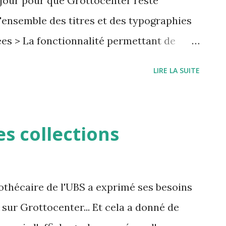
à jour pour que Grottocenter reste
'ensemble des titres et des typographies
ées > La fonctionnalité permettant de
me auteur a été finalisée > Si
LIRE LA SUITE
 vous avez un bouton qui apparaît en bas
ez à la dernière version
s collections
iothécaire de l'UBS a exprimé ses besoins
 sur Grottocenter... Et cela a donné de