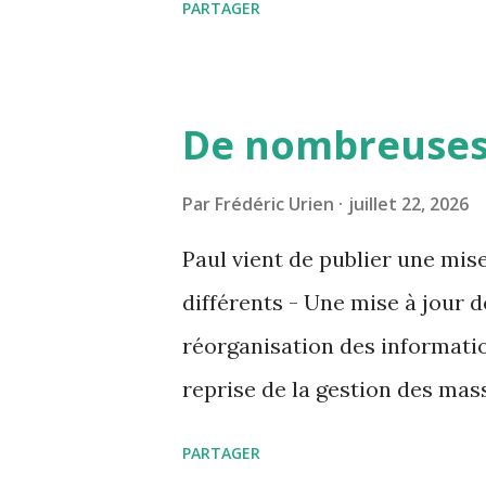
PARTAGER
de modifications concernannt
description des modifications
https://github.com/GrottoCe
De nombreuses 
seveur de test est accessible
1469.westeurope.azurestatica
Par
Frédéric Urien
juillet 22, 2026
concerne - Meilleure gestion 
Paul vient de publier une mise
organisation générale - Améli
différents - Une mise à jour 
page d'accueil - Mise en évid
réorganisation des informatio
Reprise complet de l'outil de 
reprise de la gestion des mass
des liens clicables dans l...
entrées et d'ouvrir leur pop_u
PARTAGER
messagerie interne pour facil