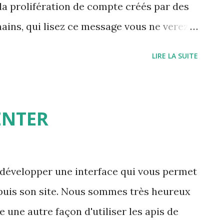
la prolifération de compte créés par des
ains, qui lisez ce message vous ne verez
 développement est beaucoup plus
LIRE LA SUITE
 la gestion des données sur la carte pour
 plus fluide et rapide et il en a profité
 des informations
ENTER
évelopper une interface qui vous permet
puis son site. Nous sommes très heureux
e une autre façon d'utiliser les apis de