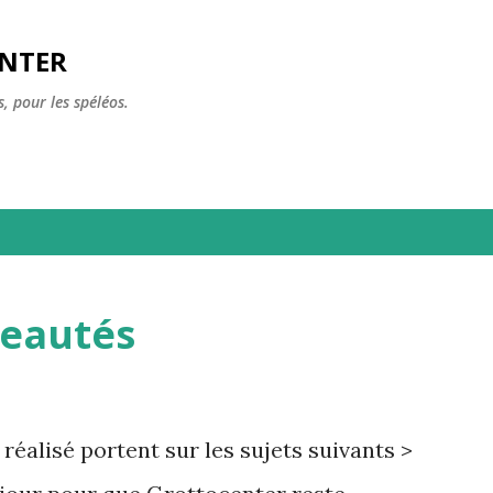
Accéder au contenu principal
ENTER
, pour les spéléos.
veautés
éalisé portent sur les sujets suivants >