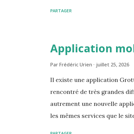
efficace l'import en masse de
PARTAGER
Application mo
Par
Frédéric Urien
juillet 25, 2026
Il existe une application Gro
rencontré de très grandes diff
autrement une nouvelle appli
les mêmes services que le sit
facilement Les tests vont pou
PARTAGER