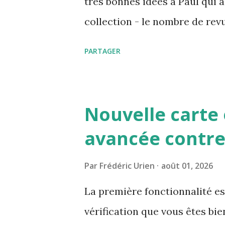
très bonnes idées à Paul qui a
collection - le nombre de revu
de publication également - le 
PARTAGER
page de la collection - tous 
croissant ou décroissant de d
apparaissant en fin de liste M
Nouvelle carte 
avancée contre
Par
Frédéric Urien
août 01, 2026
La première fonctionnalité est
vérification que vous êtes bi