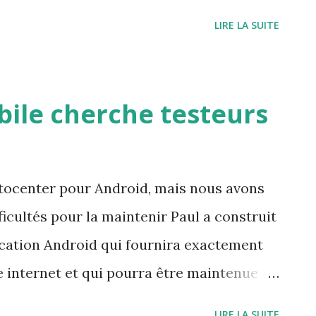
 cavités Merci à Paul et Clément
LIRE LA SUITE
bile cherche testeurs
ttocenter pour Android, mais nous avons
icultés pour la maintenir Paul a construit
cation Android qui fournira exactement
e internet et qui pourra être maintenue
voir débuter et si vous êtes volontaire
LIRE LA SUITE