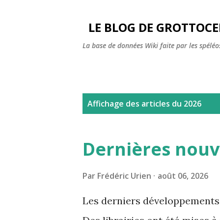
LE BLOG DE GROTTOC
La base de données Wiki faite par les spéléos
A
Affichage des articles du 2026
r
t
Dernières nou
i
c
Par
Frédéric Urien
août 06, 2026
l
Les derniers développements r
e