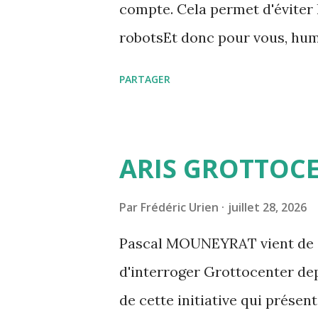
compte. Cela permet d'éviter 
robotsEt donc pour vous, hum
aucune différence Le second
PARTAGER
impressionnant. Paul a repris
que la navigation soit beaucoup
pour enrichir la présentation
ARIS GROTTOC
Par
Frédéric Urien
juillet 28, 2026
Pascal MOUNEYRAT vient de d
d'interroger Grottocenter de
de cette initiative qui présent