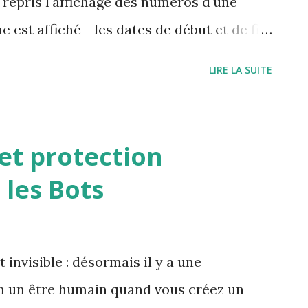
 repris l'affichage des numéros d'une
e est affiché - les dates de début et de fin
nom de la revue n'est plus affiché dans la
LIRE LA SUITE
les numéros sont affichés par ordre
ate, les numéros qui n'ont pas de date
erci Paul
et protection
 les Bots
 invisible : désormais il y a une
en un être humain quand vous créez un