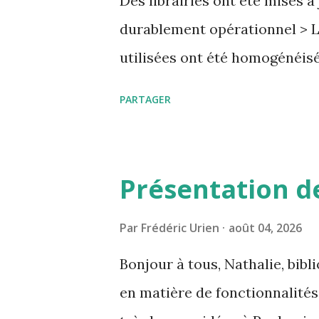
Des librairies ont été mises 
s
durablement opérationnel > L
utilisées ont été homogénéis
déclarer une organisation com
PARTAGER
Grottocenter a été mis à jour
de l'écran afin que vous passi
Présentation de
Par
Frédéric Urien
août 04, 2026
Bonjour à tous, Nathalie, bibl
en matière de fonctionnalités