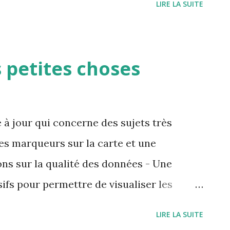
LIRE LA SUITE
 l'aspect visuel de Grottocenter La
 proposées est présenté ici
nter/grottocenter-front/pull/1469 Le
petites choses
 ici https://orange-rock-0d4f87503-
pps.net/ De manière synthétique cela
des titres des pages et de leur
 à jour qui concerne des sujets très
oration de la hiérarchie des boutons en
des marqueurs sur la carte et une
ence des auteurs et des contributeurs -
ns sur la qualité des données - Une
conversation interne et possibilité d'avoir
ifs pour permettre de visualiser les
p - Une mise à jour de l'outil de
LIRE LA SUITE
iter son usage sur téléphone et pour