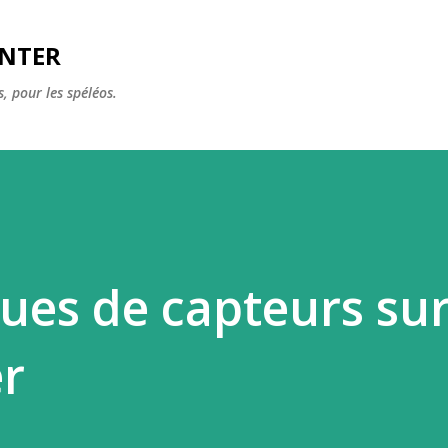
Accéder au contenu principal
ENTER
, pour les spéléos.
ues de capteurs su
r