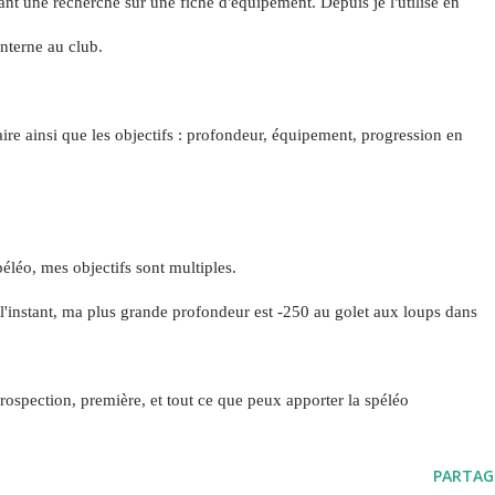
ant une recherche sur une fiche d'équipement.
Depuis je l'utilise en
nterne au club.
ire ainsi que les objectifs :
profondeur, équipement, progression en
éléo, mes objectifs sont multiples.
l'instant, ma plus grande profondeur est -250 au golet aux loups dans
prospection, première, et tout ce que peux apporter la spéléo
PARTAG