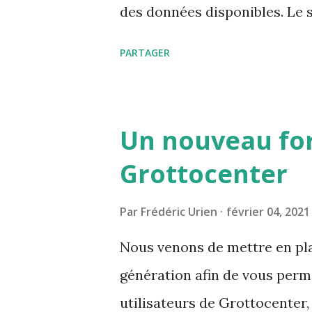
des données disponibles. Le 
détaillées mais également les
PARTAGER
mis en valeur ce qui permet d
ces mots clés.
Un nouveau fo
Grottocenter
Par
Frédéric Urien
février 04, 2021
Nous venons de mettre en pla
génération afin de vous perm
utilisateurs de Grottocenter,