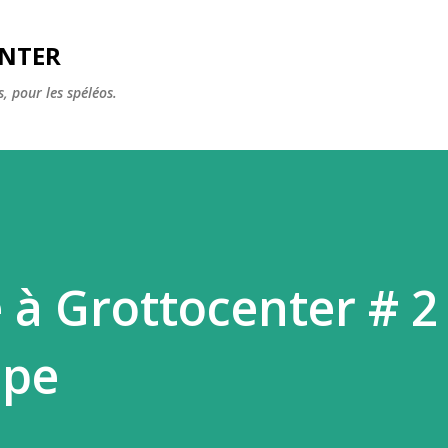
Accéder au contenu principal
ENTER
, pour les spéléos.
 à Grottocenter # 2 
ppe