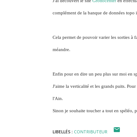
J'ai découvert le site
Grottocenter
en effectu
complément de la banque de données topo i
Cela permet de pouvoir varier les sorties à fa
méandre.
Enfin pour en dire un peu plus sur moi en sp
J'aime la verticalité et les grands puits.
Pour 
l'Ain.
Sinon je souhaite toucher a tout en spéléo, 
LIBELLÉS :
CONTRIBUTEUR