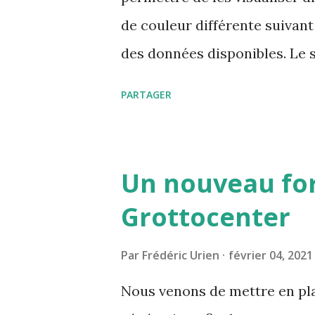
de couleur différente suivant 
des données disponibles. Le 
détaillées mais également les
PARTAGER
mis en valeur ce qui permet d
ces mots clés.
Un nouveau fo
Grottocenter
Par
Frédéric Urien
février 04, 2021
Nous venons de mettre en pla