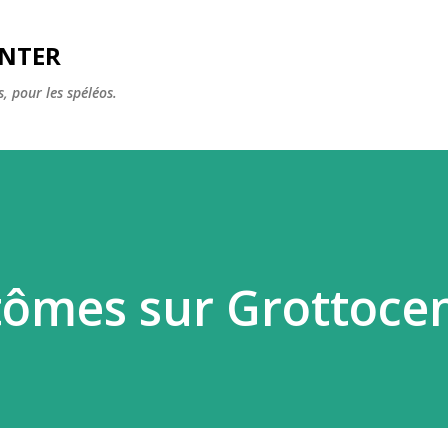
Accéder au contenu principal
ENTER
, pour les spéléos.
ntômes sur Grottoce