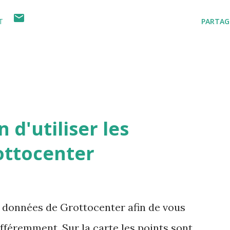
T
PARTAG
 d'utiliser les
ottocenter
s données de Grottocenter afin de vous
ifféremment. Sur la carte les points sont