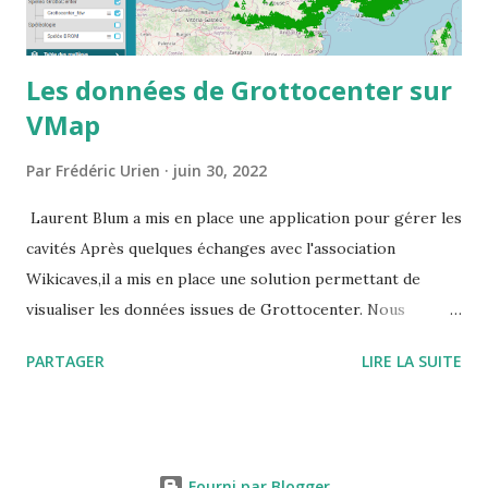
Les données de Grottocenter sur
VMap
Par
Frédéric Urien
juin 30, 2022
Laurent Blum a mis en place une application pour gérer les
cavités Après quelques échanges avec l'association
Wikicaves,il a mis en place une solution permettant de
visualiser les données issues de Grottocenter. Nous
souhaitions que les données restent librement accessibles,
PARTAGER
LIRE LA SUITE
pour cela il a créé un utilisateur générique que vous
pouvez utiliser URL du site : https://vmapspeleo.fr/vmap/
identifiant : grottocenter mot de passe : grottocenter
Fourni par Blogger