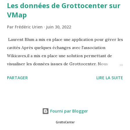
Les données de Grottocenter sur
VMap
Par
Frédéric Urien
juin 30, 2022
Laurent Blum a mis en place une application pour gérer les
cavités Après quelques échanges avec l'association
Wikicaves,il a mis en place une solution permettant de
visualiser les données issues de Grottocenter. Nous
souhaitions que les données restent librement accessibles,
PARTAGER
LIRE LA SUITE
pour cela il a créé un utilisateur générique que vous
pouvez utiliser URL du site : https://vmapspeleo.fr/vmap/
identifiant : grottocenter mot de passe : grottocenter
Fourni par Blogger
GrottoCenter