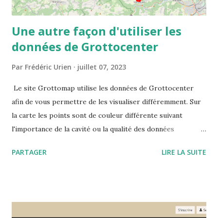
Une autre façon d'utiliser les
données de Grottocenter
Par
Frédéric Urien
juillet 07, 2023
Le site Grottomap utilise les données de Grottocenter
afin de vous permettre de les visualiser différemment. Sur
la carte les points sont de couleur différente suivant
l'importance de la cavité ou la qualité des données
disponibles. Le site vous propose les informations
PARTAGER
LIRE LA SUITE
détaillées mais également les cavités à proximité ou des
mots clés mis en valeur ce qui permet de visualiser toutes
les cavités associés à ces mots clés.