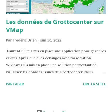
Les données de Grottocenter sur
VMap
Par
Frédéric Urien
juin 30, 2022
Laurent Blum a mis en place une application pour gérer les
cavités Après quelques échanges avec l'association
Wikicaves,il a mis en place une solution permettant de
visualiser les données issues de Grottocenter. Nous
souhaitions que les données restent librement accessibles,
PARTAGER
LIRE LA SUITE
pour cela il a créé un utilisateur générique que vous
pouvez utiliser URL du site : https://vmapspeleo.fr/vmap/
identifiant : grottocenter mot de passe : grottocenter