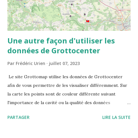
Une autre façon d'utiliser les
données de Grottocenter
Par
Frédéric Urien
juillet 07, 2023
Le site Grottomap utilise les données de Grottocenter
afin de vous permettre de les visualiser différemment. Sur
la carte les points sont de couleur différente suivant
l'importance de la cavité ou la qualité des données
disponibles. Le site vous propose les informations
PARTAGER
LIRE LA SUITE
détaillées mais également les cavités à proximité ou des
mots clés mis en valeur ce qui permet de visualiser toutes
les cavités associés à ces mots clés.