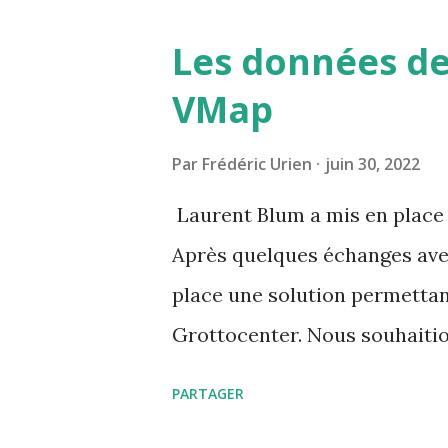
Les données de
VMap
Par
Frédéric Urien
juin 30, 2022
Laurent Blum a mis en place 
Après quelques échanges avec
place une solution permettan
Grottocenter. Nous souhaitio
accessibles, pour cela il a c
PARTAGER
pouvez utiliser URL du site :