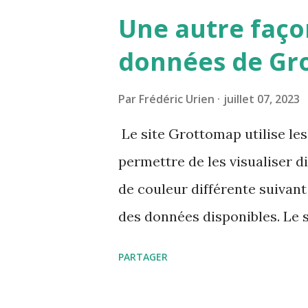
Une autre façon
données de Gr
Par
Frédéric Urien
juillet 07, 2023
Le site Grottomap utilise le
permettre de les visualiser d
de couleur différente suivant 
des données disponibles. Le 
détaillées mais également les
PARTAGER
mis en valeur ce qui permet d
ces mots clés.