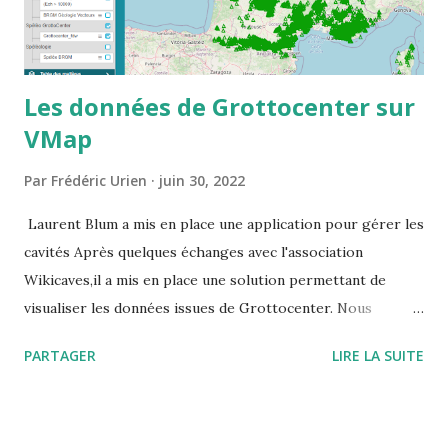
Les données de Grottocenter sur
VMap
Par
Frédéric Urien
juin 30, 2022
Laurent Blum a mis en place une application pour gérer les
cavités Après quelques échanges avec l'association
Wikicaves,il a mis en place une solution permettant de
visualiser les données issues de Grottocenter. Nous
souhaitions que les données restent librement accessibles,
PARTAGER
LIRE LA SUITE
pour cela il a créé un utilisateur générique que vous
pouvez utiliser URL du site : https://vmapspeleo.fr/vmap/
identifiant : grottocenter mot de passe : grottocenter