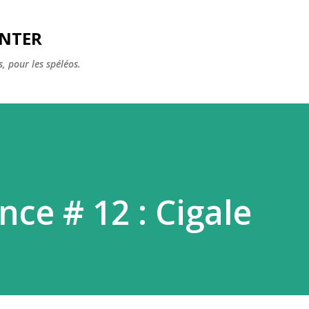
Accéder au contenu principal
ENTER
, pour les spéléos.
ce # 12 : Cigale