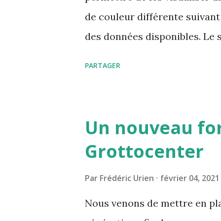
de couleur différente suivant 
des données disponibles. Le 
détaillées mais également les
PARTAGER
mis en valeur ce qui permet d
ces mots clés.
Un nouveau fo
Grottocenter
Par
Frédéric Urien
février 04, 2021
Nous venons de mettre en pla