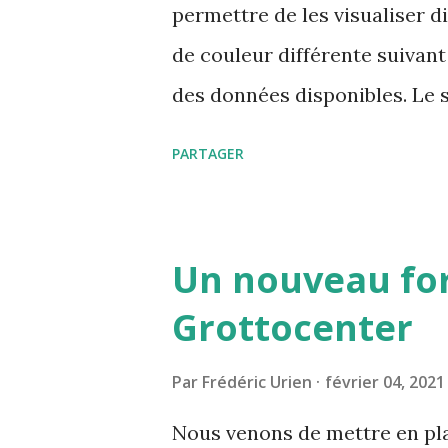
permettre de les visualiser d
de couleur différente suivant 
des données disponibles. Le 
détaillées mais également les
PARTAGER
mis en valeur ce qui permet d
ces mots clés.
Un nouveau fo
Grottocenter
Par
Frédéric Urien
février 04, 2021
Nous venons de mettre en pla